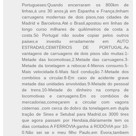
Portugueses:Quando encerraram os 800km de
linhas,á uns 30 anos,já em Espanha e França,tinham
carruagens modernas de dois pisos,nas cidades de
Madrid e Barcelona.Até o Brasil,apostou em linhas de
longo curso milhares de quilómetros de costa a
costa.Só Portugal não soube copiar pelos outros
paises,e investiu erradamente em AUTO
ESTRADAS,CEMITÈRIOS DE PORTUGAL.As
vantagens de carruagens de dois pisos são muitas:1-
Metade das locomotivas,2.Metade das carruagens.3-
Metade da tonelagem a rebocar.4-Menos consumo.5-
Mais velocidade.6-Mais fácil condução.7-Metade dos
combóios a circular.8-Em caso de acidente grave
metade das unidades envolvidas.9-Metade do pessoal
de trens.10-Metade do dinheiro na compra de
locomotivas e carruagens.Em os combóios de
mercadorias,começarem a circular com vagons
cisternas ,com cerca do dobro da tonelagem,em dupla
tração de Sines e Setubal para Madrid,os 3000 tires
que agora passam por Hendaia,diáriamente tem os
dias contados.A FERRÒVIA ganha á RODÒVIA por 10-
0.Não sei se o meu filho Paulo,em Evora,tambem