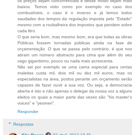
os preços sejam concorrenciais e desse modo sejam mais
baixos. Temos visto como por exemplo no caso dos
combustíveis, o caso é o inverso e já temos todos
saudades dos tempos da regulação imposta pelo "Estado"
mesmo com a roubalheira dos impostos que pendem sobre
cada litro.
O que seria bom, mas mesmo bom, era que todas as obras
Públicas fossem tornadas públicas ainda na fase de
orçamentação. O que se passa pelo contrário, é que nos
atiram um número abstracto para cima que além do seu
vago gigantismo, pouco ou nada mais acrescenta.
Não sei por exemplo se uma cama especial para certas
maleitas custa mil, dois mil ou dez mil euros, mas os
especialistas na área, postos perante um orçamento serão
capazes de fazer ouvir a sua voz. Ou seja, a democracia
aberta é isto e não apenas o delegar da nossa voz a alguns
eleitos os quais a maior parte das vezes são "his master's
voices" e "yesmen".
Responder
Respostas
São Rosas
02 abril, 2012 13:45