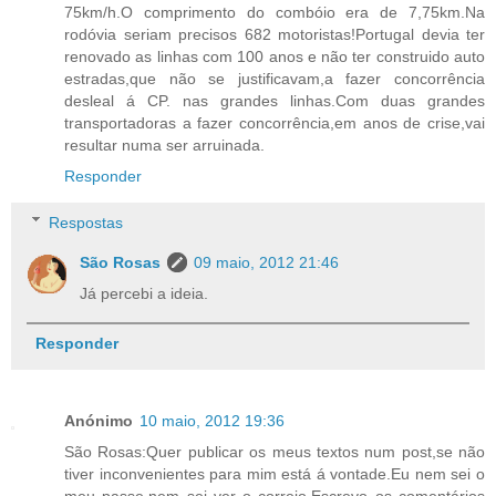
75km/h.O comprimento do combóio era de 7,75km.Na
rodóvia seriam precisos 682 motoristas!Portugal devia ter
renovado as linhas com 100 anos e não ter construido auto
estradas,que não se justificavam,a fazer concorrência
desleal á CP. nas grandes linhas.Com duas grandes
transportadoras a fazer concorrência,em anos de crise,vai
resultar numa ser arruinada.
Responder
Respostas
São Rosas
09 maio, 2012 21:46
Já percebi a ideia.
Responder
Anónimo
10 maio, 2012 19:36
São Rosas:Quer publicar os meus textos num post,se não
tiver inconvenientes para mim está á vontade.Eu nem sei o
meu passe,nem sei ver o correio.Escrevo os comentários