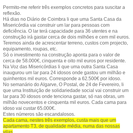
Permito-me referir três exemplos concretos para suscitar a
reflexão.
Há dias no Diário de Coimbra li que uma Santa Casa da
Misericórdia vai construir um lar para pessoas com
deficiência. O lar terá capacidade para 36 utentes e na
construção irá gastar cerca de dois milhões e cem mil euros.
Teremos ainda de acrescentar terreno, custos com projecto,
equipamento, roupas, etc.
Só o investimento na construção aponta para o valor de
cerca de 58.000€, cinquenta e oito mil euros por residente.
Na Voz das Misericórdias li que uma outra Santa Casa
inaugurou um lar para 24 idosos onde gastou um milhão e
quinhentos mil euros. Corresponde a 62.500€ por idoso.
No semanário do Algarve, O Postal, de 24 de Fevereiro, li
que uma Instituição de solidariedade social vai construir um
lar para 30 idosos onde tenciona gastar, só nas obras, um
milhão novecentos e cinquenta mil euros. Cada cama para
idoso vai custar 65.000€.
Estes números são escandalosos.
Cada cama, nestes três exemplos, custa mais que um
apartamento T3, de qualidade média, numa das nossas
vilas
.