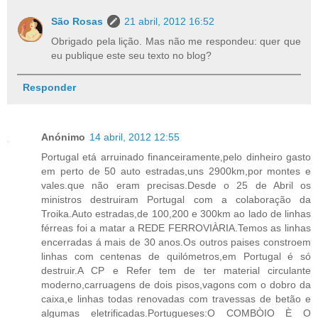
São Rosas
21 abril, 2012 16:52
Obrigado pela lição. Mas não me respondeu: quer que
eu publique este seu texto no blog?
Responder
Anónimo
14 abril, 2012 12:55
Portugal etá arruinado financeiramente,pelo dinheiro gasto
em perto de 50 auto estradas,uns 2900km,por montes e
vales.que não eram precisas.Desde o 25 de Abril os
ministros destruiram Portugal com a colaboração da
Troika.Auto estradas,de 100,200 e 300km ao lado de linhas
férreas foi a matar a REDE FERROVIÀRIA.Temos as linhas
encerradas á mais de 30 anos.Os outros paises constroem
linhas com centenas de quilómetros,em Portugal é só
destruir.A CP e Refer tem de ter material circulante
moderno,carruagens de dois pisos,vagons com o dobro da
caixa,e linhas todas renovadas com travessas de betão e
algumas eletrificadas.Portugueses:O COMBÒIO È O