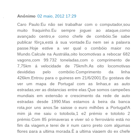
Anónimo
02 maio, 2012 17:29
Caro Paulo:Eu não sei trabalhar com o computador,sou
muito fraquinho.Eu sempre joguei ao ataque,como
avançado centro,e como chefe de combóio.Se sabe
publicar fôrça,está á sua vontade.Eu nem sei a palavra
passe.Hoje estive a ver qual o combóio maior no
Mundo.Calcule na Austrália,oito locomotivas a rebocar 682
vagons,com 99.732 toneladas,com o comprimento de
7,75km á velocidade de 75km/h.As oito locomotivas
devididas pelo combóio.Comprimento da linha
426km.Entrou para o guiness em 21/6/2001.Eu gostava de
ver um mapa de Portugal com as linhas,e as auto
estradas,ver as distancias entre elas.Que somos campeões
mundiais em extensão e crescimento da rede de auto
estradas desde 1990.Mas estamos á beira da banca
rota,por uns anos.Se saisse o euro milhões a Portugal!A
mim já me saiu o totobola,1 e2 prémio e totoloto 2
prémio.Com 85 primaveras e viver só o ferroviário está no
fim da viagem,e terei de ir num carro preto com algumas
flores para a ultima morada.È a ultima viagem do ex chefe