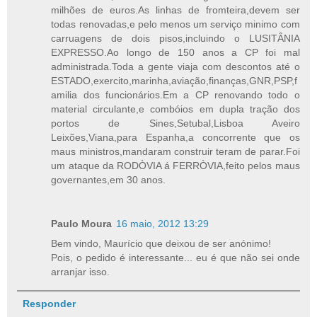
milhões de euros.As linhas de fromteira,devem ser
todas renovadas,e pelo menos um serviço minimo com
carruagens de dois pisos,incluindo o LUSITÂNIA
EXPRESSO.Ao longo de 150 anos a CP foi mal
administrada.Toda a gente viaja com descontos até o
ESTADO,exercito,marinha,aviação,finanças,GNR,PSP,f
amilia dos funcionários.Em a CP renovando todo o
material circulante,e combóios em dupla tração dos
portos de Sines,Setubal,Lisboa Aveiro
Leixões,Viana,para Espanha,a concorrente que os
maus ministros,mandaram construir teram de parar.Foi
um ataque da RODÒVIA á FERRÒVIA,feito pelos maus
governantes,em 30 anos.
Paulo Moura
16 maio, 2012 13:29
Bem vindo, Maurício que deixou de ser anónimo!
Pois, o pedido é interessante... eu é que não sei onde
arranjar isso.
Responder