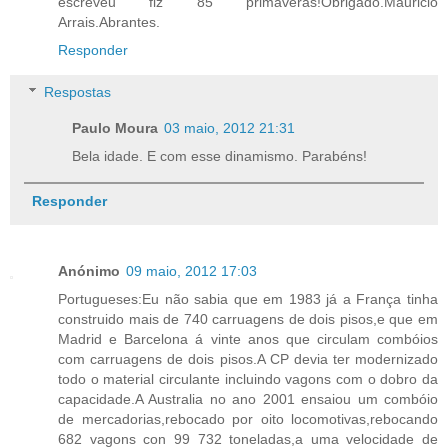
escreveu fiz 85 primaveras!Obrigado.Mauricio
Arrais.Abrantes.
Responder
Respostas
Paulo Moura
03 maio, 2012 21:31
Bela idade. E com esse dinamismo. Parabéns!
Responder
Anónimo
09 maio, 2012 17:03
Portugueses:Eu não sabia que em 1983 já a França tinha
construido mais de 740 carruagens de dois pisos,e que em
Madrid e Barcelona á vinte anos que circulam combóios
com carruagens de dois pisos.A CP devia ter modernizado
todo o material circulante incluindo vagons com o dobro da
capacidade.A Australia no ano 2001 ensaiou um combóio
de mercadorias,rebocado por oito locomotivas,rebocando
682 vagons con 99 732 toneladas,a uma velocidade de