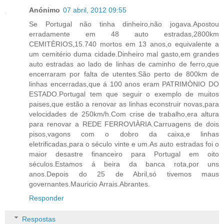
Anónimo
07 abril, 2012 09:55
Se Portugal não tinha dinheiro,não jogava.Apostou
erradamente em 48 auto estradas,2800km
CEMITÈRIOS,15.740 mortos em 13 anos,o equivalente a
um cemitério duma cidade.Dinheiro mal gasto,em grandes
auto estradas ao lado de linhas de caminho de ferro,que
encerraram por falta de utentes.São perto de 800km de
linhas encerradas,que á 100 anos eram PATRIMÒNIO DO
ESTADO.Portugal tem que seguir o exemplo de muitos
paises,que estão a renovar as linhas econstruir novas,para
velocidades de 250km/h.Com crise de trabalho,era altura
para renovar a REDE FERROVIÀRIA.Carruagens de dois
pisos,vagons com o dobro da caixa,e linhas
eletrificadas,para o século vinte e um.As auto estradas foi o
maior desastre financeiro para Portugal em oito
séculos.Estamos á beira da banca rota,por uns
anos.Depois do 25 de Abril,só tivemos maus
governantes.Mauricio Arrais.Abrantes.
Responder
Respostas