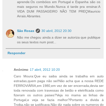
aprende.Os combóios em Portugal e Espanha são os
mais seguros no Mundo.Nunca é tarde pra ensinar.A
VIDA DUM PASSAGEIRO NÃO TEM PREÇMauricio
Arrais.Abrantes.
São Rosas
30 abril, 2012 20:30
Não me chegou ainda a dizer se autoriza que publique
os seus textos num post...
Responder
Anónimo
17 abril, 2012 10:20
Caro Moura:Que eu saiba ainda se trabalha em auto
estradas,quem paga não sei!Não acha que a nossa REDE
FERROVIÀRIA,em 1980,em vez de ser encerrada,devia ser
toda renovada com travessas de betão e eletrificada como
fizeram os outros paises?Veja no mama as linhas de
Portugal,e veja se fazia melhor?Portanto a divida á
Troika,não se justificava.Não diz nada sobre os numeros do