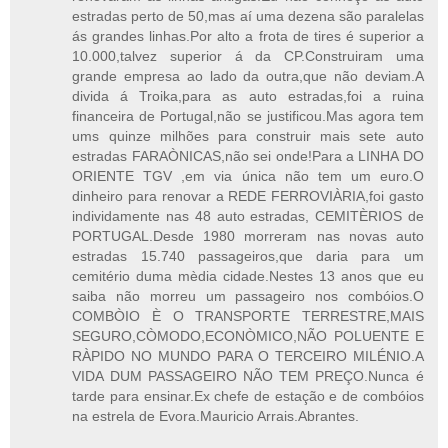
estradas perto de 50,mas aí uma dezena são paralelas
ás grandes linhas.Por alto a frota de tires é superior a
10.000,talvez superior á da CP.Construiram uma
grande empresa ao lado da outra,que não deviam.A
divida á Troika,para as auto estradas,foi a ruina
financeira de Portugal,não se justificou.Mas agora tem
ums quinze milhões para construir mais sete auto
estradas FARAÒNICAS,não sei onde!Para a LINHA DO
ORIENTE TGV ,em via única não tem um euro.O
dinheiro para renovar a REDE FERROVIÀRIA,foi gasto
individamente nas 48 auto estradas, CEMITÈRIOS de
PORTUGAL.Desde 1980 morreram nas novas auto
estradas 15.740 passageiros,que daria para um
cemitério duma mèdia cidade.Nestes 13 anos que eu
saiba não morreu um passageiro nos combóios.O
COMBÒIO È O TRANSPORTE TERRESTRE,MAIS
SEGURO,CÒMODO,ECONÒMICO,NÃO POLUENTE E
RÀPIDO NO MUNDO PARA O TERCEIRO MILÉNIO.A
VIDA DUM PASSAGEIRO NÃO TEM PREÇO.Nunca é
tarde para ensinar.Ex chefe de estação e de combóios
na estrela de Evora.Mauricio Arrais.Abrantes.