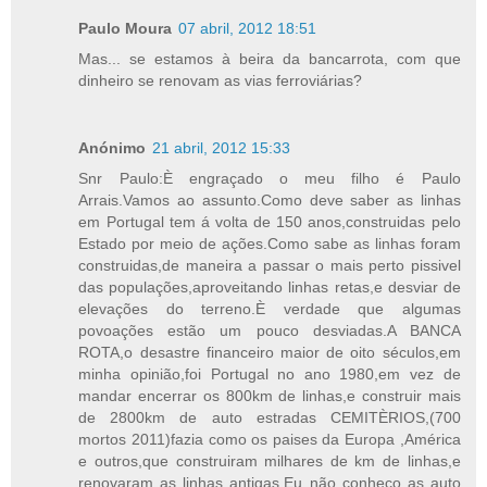
Paulo Moura
07 abril, 2012 18:51
Mas... se estamos à beira da bancarrota, com que
dinheiro se renovam as vias ferroviárias?
Anónimo
21 abril, 2012 15:33
Snr Paulo:È engraçado o meu filho é Paulo
Arrais.Vamos ao assunto.Como deve saber as linhas
em Portugal tem á volta de 150 anos,construidas pelo
Estado por meio de ações.Como sabe as linhas foram
construidas,de maneira a passar o mais perto pissivel
das populações,aproveitando linhas retas,e desviar de
elevações do terreno.È verdade que algumas
povoações estão um pouco desviadas.A BANCA
ROTA,o desastre financeiro maior de oito séculos,em
minha opinião,foi Portugal no ano 1980,em vez de
mandar encerrar os 800km de linhas,e construir mais
de 2800km de auto estradas CEMITÈRIOS,(700
mortos 2011)fazia como os paises da Europa ,América
e outros,que construiram milhares de km de linhas,e
renovaram as linhas antigas.Eu não conheço as auto