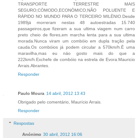
TRANSPORTE TERRESTRE MAIS
SEGURO;CÒMODO,ECONÒMICO,NÃO POLUENTE E
RÀPIDO NO MUNDO PARA O TERCEIRO MILÈNIO.Desde
1989já morreram nestas 48 autoestradas 15.740
passageiros,que fizeram a sua ultima viagem num carro
preto cheio de flores,em marcha lenta para a sua ultima
morada.Nunca viram um combóio em dupla tração pela
cauda.Os combóios já podem circular a 570km/h.È uma
maravilha,mas eu náo gosto mais do que a
222km/h.Exchefe de combóio na estrela de Evora.Mauricio
Arrais.Abrantes.
Responder
Paulo Moura
14 abril, 2012 13:43
Obrigado pelo comentário, Maurício Arrais.
Responder
Respostas
Anónimo
30 abril, 2012 16:06