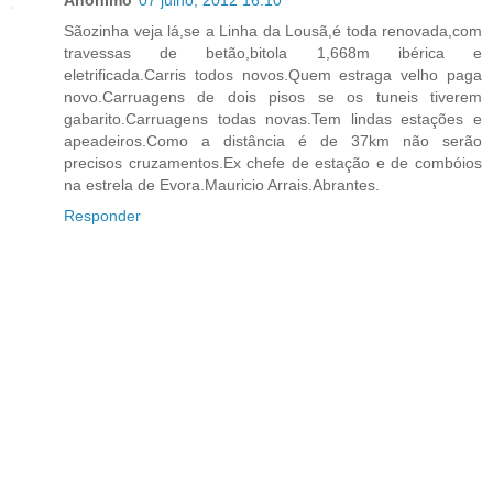
Sãozinha veja lá,se a Linha da Lousã,é toda renovada,com
travessas de betão,bitola 1,668m ibérica e
eletrificada.Carris todos novos.Quem estraga velho paga
novo.Carruagens de dois pisos se os tuneis tiverem
gabarito.Carruagens todas novas.Tem lindas estações e
apeadeiros.Como a distância é de 37km não serão
precisos cruzamentos.Ex chefe de estação e de combóios
na estrela de Evora.Mauricio Arrais.Abrantes.
Responder