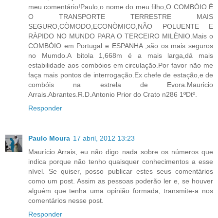
meu comentário!Paulo,o nome do meu filho,O COMBÒIO È
O TRANSPORTE TERRESTRE MAIS
SEGURO,CÒMODO,ECONÒMICO,NÃO POLUENTE E
RÀPIDO NO MUNDO PARA O TERCEIRO MILÈNIO.Mais o
COMBÒIO em Portugal e ESPANHA ,são os mais seguros
no Mumdo.A bitola 1,668m é a mais larga,dá mais
estabilidade aos combóios em circulação.Por favor não me
faça mais pontos de interrogação.Ex chefe de estação,e de
combóis na estrela de Evora.Mauricio
Arrais.Abrantes.R.D.Antonio Prior do Crato n286 1ºDtº.
Responder
Paulo Moura
17 abril, 2012 13:23
Maurício Arrais, eu não digo nada sobre os números que
indica porque não tenho quaisquer conhecimentos a esse
nível. Se quiser, posso publicar estes seus comentários
como um post. Assim as pessoas poderão ler e, se houver
alguém que tenha uma opinião formada, transmite-a nos
comentários nesse post.
Responder